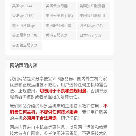
美国vps (144)
美国云服务器
美国独立服务器
(143)
(118)
香港vps (116)
美国云主机 (103)
美国服务器租用
(99)
美国洛杉矶vps
美国服务器租赁
洛杉矶vps (87)
(94)
(91)
美国服务器价格
香港云服务器
日本VPS (76)
(82)
(77)
美国独立服务器
租用 (68)
网站声明内容
我们网站是来分享便宜VPS服务器、国内外主机商家
优惠和正规运维技术教程。用户选择任何主机均需合
法、正规使用，
切勿用于不良和违规用途
，否则导致
服务器IP被封或者承担相关法律责任。
我们网站介绍的均是主机商和正规技术教程使用，
不
销售任何主机，不提供任何技术服务
，我们用户购买
的主机
必须用于合法用途
。切记切记！！
网站内容来自主机商优惠信息，以及网上运维和教程
技术参考自网络，参考使用注意备份，不确保技术的