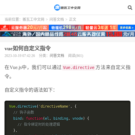
当前位置：
搬瓦工中文网
>
问答文档
>
正文
vue如何自定义指令
2023-10-19 07:42:26
分类：
问答文档
阅读(861)
在Vue.js中，我们可以通过
方法来自定义指
Vue.directive
令。
自定义指令的语法如下：
Vue
.
directive
(
'directiveName'
,
{
// 钩子函数
  bind
:
function
(
el
,
 binding
,
 vnode
)
{
// 指令绑定时的处理逻辑
},