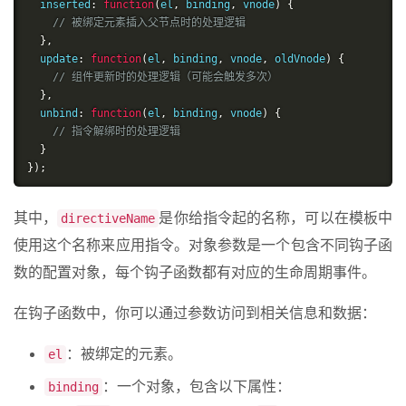
  inserted
:
function
(
el
,
 binding
,
 vnode
)
{
// 被绑定元素插入父节点时的处理逻辑
},
  update
:
function
(
el
,
 binding
,
 vnode
,
 oldVnode
)
{
// 组件更新时的处理逻辑（可能会触发多次）
},
  unbind
:
function
(
el
,
 binding
,
 vnode
)
{
// 指令解绑时的处理逻辑
}
});
其中，
是你给指令起的名称，可以在模板中
directiveName
使用这个名称来应用指令。对象参数是一个包含不同钩子函
数的配置对象，每个钩子函数都有对应的生命周期事件。
在钩子函数中，你可以通过参数访问到相关信息和数据：
：被绑定的元素。
el
：一个对象，包含以下属性：
binding