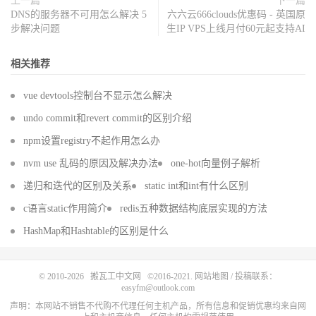
上一篇
下一篇
DNS的服务器不可用怎么解决 5
六六云666clouds优惠码 - 英国原
步解决问题
生IP VPS上线月付60元起支持AI
相关推荐
vue devtools控制台不显示怎么解决
undo commit和revert commit的区别介绍
npm设置registry不起作用怎么办
nvm use 乱码的原因及解决办法
one-hot向量例子解析
递归和迭代的区别及关系
static int和int有什么区别
c语言static作用简介
redis五种数据结构底层实现的方法
HashMap和Hashtable的区别是什么
© 2010-2026
搬瓦工中文网
©2016-2021.
网站地图
/ 投稿联系：
easyfm@outlook.com
声明：本网站不销售不代购不代理任何主机产品，所有信息和促销优惠均来自网