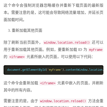
这个命令会强制浏览器忽略缓存并重新下载页面的最新版
本。需要注意的是，这可能会导致网络流量增加，并延长页
面加载时间。
重新加载其他页面
除了刷新当前页面外，
还可以
window.location.reload()
用于重新加载其他页面。例如，要重新加载 ID 为
myFrame
的
元素所嵌入的页面，可以使用以下代码：
<iframe>
document
.
getElementById
(
'myFrame'
).
contentWindow
.
location
.
r
这个命令会重新加载
元素中嵌入的页面，并刷新
<iframe>
其中的所有内容。
需要注意的是，由于
方法会重
window.location.reload()