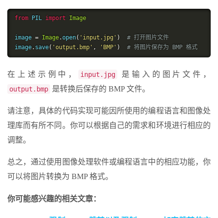
from
 PIL 
import
Image
image 
=
Image
.
open
(
'input.jpg'
)
# 打开图片文件
image
.
save
(
'output.bmp'
,
'BMP'
)
# 将图片保存为 BMP 格式
在上述示例中，
是输入的图片文件，
input.jpg
是转换后保存的 BMP 文件。
output.bmp
请注意，具体的代码实现可能因所使用的编程语言和图像处
理库而有所不同。你可以根据自己的需求和环境进行相应的
调整。
总之，通过使用图像处理软件或编程语言中的相应功能，你
可以将图片转换为 BMP 格式。
你可能感兴趣的相关文章：