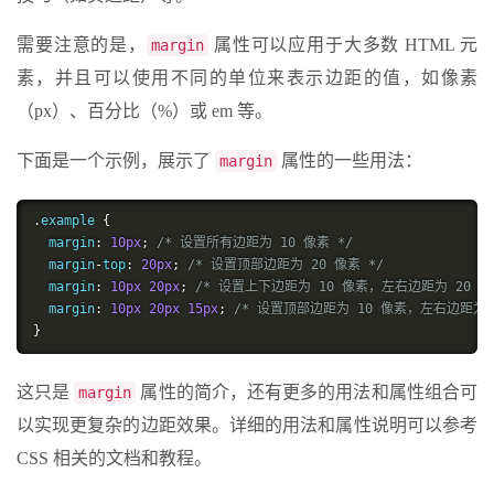
需要注意的是，
属性可以应用于大多数 HTML 元
margin
素，并且可以使用不同的单位来表示边距的值，如像素
（px）、百分比（%）或 em 等。
下面是一个示例，展示了
属性的一些用法：
margin
.
example 
{
  margin
:
10px
;
/* 设置所有边距为 10 像素 */
  margin
-
top
:
20px
;
/* 设置顶部边距为 20 像素 */
  margin
:
10px
20px
;
/* 设置上下边距为 10 像素，左右边距为 20 像
  margin
:
10px
20px
15px
;
/* 设置顶部边距为 10 像素，左右边距为 
}
这只是
属性的简介，还有更多的用法和属性组合可
margin
以实现更复杂的边距效果。详细的用法和属性说明可以参考
CSS 相关的文档和教程。