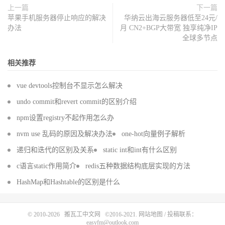
上一篇
下一篇
苹果手机服务器停止响应的解决
华纳云出海云服务器低至24元/
办法
月 CN2+BGP大带宽 独享纯净IP
全球多节点
相关推荐
vue devtools控制台不显示怎么解决
undo commit和revert commit的区别介绍
npm设置registry不起作用怎么办
nvm use 乱码的原因及解决办法
one-hot向量例子解析
递归和迭代的区别及关系
static int和int有什么区别
c语言static作用简介
redis五种数据结构底层实现的方法
HashMap和Hashtable的区别是什么
© 2010-2026
搬瓦工中文网
©2016-2021.
网站地图
/ 投稿联系：
easyfm@outlook.com