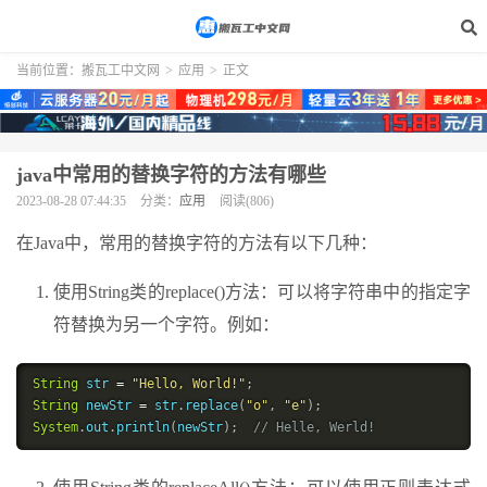
当前位置：
搬瓦工中文网
>
应用
>
正文
java中常用的替换字符的方法有哪些
2023-08-28 07:44:35
分类：
应用
阅读(806)
在Java中，常用的替换字符的方法有以下几种：
使用String类的replace()方法：可以将字符串中的指定字
符替换为另一个字符。例如：
String
 str 
=
"Hello, World!"
;
String
 newStr 
=
 str
.
replace
(
"o"
,
"e"
)
;
System
.
out
.
println
(
newStr
)
;
// Helle, Werld!