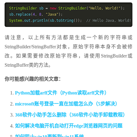
StringBuilder
 sb 
=
new
StringBuilder
(
"Hello, World!"
)
;
sb
.
replace
(
4
,
8
,
"Java"
)
;
System
.
out
.
println
(
sb
.
toString
(
)
)
;
// Hello Java, World!
请注意，以上所有方法都是生成一个新的字符串或
StringBuilder/StringBuffer对象，原始字符串本身不会被修
改。如果需要修改原始字符串，请使用StringBuilder或
StringBuffer类的方法。
你可能感兴趣的相关文章：
Python加载arff文件（Python读取arff文件）
microsoft账号登录一直在加载怎么办（5步解决）
360软件小助手怎么删除（360软件小助手卸载教程）
如何解决电脑开机自动打开edge浏览器网页的问题
如何阻止win10更新到win11系统