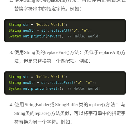
使用String类的replaceAll()方法：可以使用正则表达式
替换字符串中的指定字符。例如：
String
 str 
=
"Hello, World!"
;
String
 newStr 
=
 str
.
replaceAll
(
"o"
,
"e"
)
;
System
.
out
.
println
(
newStr
)
;
// Helle, Werld!
使用String类的replaceFirst()方法：类似于replaceAll()方
法，但是只替换第一个匹配项。例如：
String
 str 
=
"Hello, World!"
;
String
 newStr 
=
 str
.
replaceFirst
(
"o"
,
"e"
)
;
System
.
out
.
println
(
newStr
)
;
// Helle, World!
使用StringBuilder或StringBuffer类的replace()方法：与
String类的replace()方法类似，可以将字符串中的指定字
符替换为另一个字符。例如：