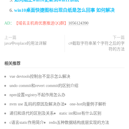
win10桌面快捷图标出现白纸是怎么回事 如何解决
AD：
【域名主机商优惠推送QQ群】
1056124390
上一篇
下一篇
java中replace的用法详解
c#截取字符串某个字符之后的字
符的方法
相关推荐
vue devtools控制台不显示怎么解决
undo commit和revert commit的区别介绍
npm设置registry不起作用怎么办
nvm use 乱码的原因及解决办法
one-hot向量例子解析
递归和迭代的区别及关系
static int和int有什么区别
c语言static作用简介
redis五种数据结构底层实现的方法