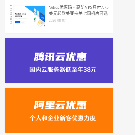
Velidc优惠码 - 高防VPS月付7.75
美元起欧美亚拉美七国机房可选
2026-08-07