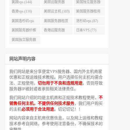
美国vps (144)
美国云服务器
美国独立服务器
(143)
(118)
香港vps (116)
美国云主机 (103)
美国服务器租用
(99)
美国洛杉矶vps
美国服务器租赁
洛杉矶vps (87)
(94)
(91)
美国服务器价格
香港云服务器
日本VPS (77)
(82)
(77)
美国独立服务器
租用 (68)
网站声明内容
我们网站是来分享便宜VPS服务器、国内外主机商家
优惠和正规运维技术教程。用户选择任何主机均需合
法、正规使用，
切勿用于不良和违规用途
，否则导致
服务器IP被封或者承担相关法律责任。
我们网站介绍的均是主机商和正规技术教程使用，
不
销售任何主机，不提供任何技术服务
，我们用户购买
的主机
必须用于合法用途
。切记切记！！
网站内容来自主机商优惠信息，以及网上运维和教程
技术参考自网络，参考使用注意备份，不确保技术的
完整性。