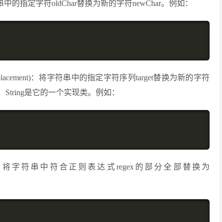
har)：将字符串中的指定字符oldChar替换为新的字符newChar。例如：
Sequence replacement)：将字符串中的指定字符序列target替换为新的字符
一个接口，String是它的一个实现类。例如：
ng replacement)：将字符串中符合正则表达式regex的部分全部替换为