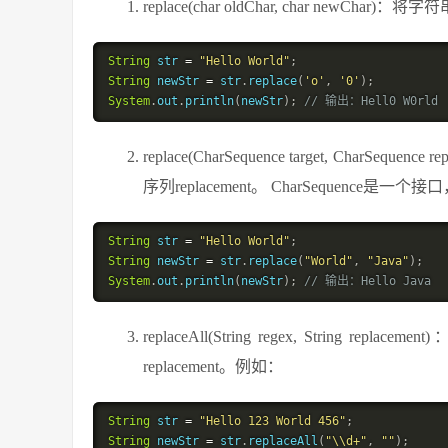
replace(char oldChar, char newC
String
 str 
=
"Hello World"
;
String
 newStr 
=
 str
.
replace
(
'o'
,
'0'
)
;
System
.
out
.
println
(
newStr
)
;
// 输出：Hell0 W0rld
replace(CharSequence target, Char
序列replacement。 CharSequence是
String
 str 
=
"Hello World"
;
String
 newStr 
=
 str
.
replace
(
"World"
,
"Java"
)
;
System
.
out
.
println
(
newStr
)
;
// 输出：Hello Java
replaceAll(String regex, Stri
replacement。例如：
String
 str 
=
"Hello 123 World 456"
;
String
 newStr 
=
 str
.
replaceAll
(
"\\d+"
,
""
)
;