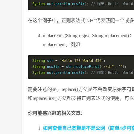
System
.
out
.
println
(
newStr
)
;
// 输出：Hello  World
在这个例子中，正则表达式”\d+”代表匹配一个或
replaceFirst(String regex, Stri
replacement。例如：
String
 str 
=
"Hello 123 World 456"
;
String
 newStr 
=
 str
.
replaceFirst
(
"\\d+"
,
""
)
;
System
.
out
.
println
(
newStr
)
;
// 输出：Hello  World
需要注意的是，replace()方法是不会改变原始字符
和replaceFirst()方法都支持正则表达式的
你可能感兴趣的相关文章：
如何查看自己宽带是不是公网（简单4步可