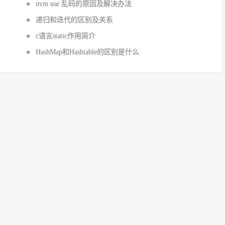
nvm use 乱码的原因及解决办法
递归和迭代的区别及关系
c语言static作用简介
HashMap和Hashtable的区别是什么