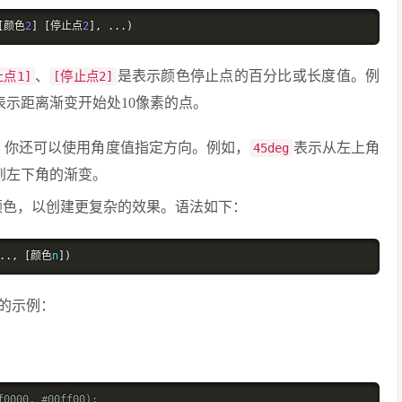
[颜色
2
]
[停止点
2
],
...)
、
是表示颜色停止点的百分比或长度值。例
止点1]
[停止点2]
表示距离渐变开始处10像素的点。
，你还可以使用角度值指定方向。例如，
表示从左上角
45deg
到左下角的渐变。
颜色，以创建更复杂的效果。语法如下：
..,
[颜色
n
])
的示例：
f0000, #00ff00);