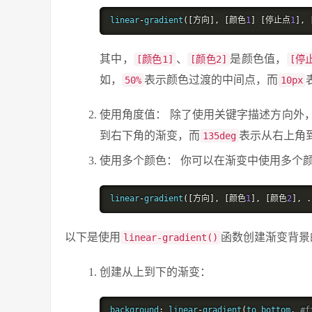
linear
-
gradient
([方向],
[颜色
1
]
[停止点
1
],
其中，
、
是颜色值，
[颜色1]
[颜色2]
[停
如，
表示颜色过渡的中间点，而
50%
10px
使用角度值： 除了使用关键字描述方向外
到右下角的渐变，而
表示从右上角
135deg
使用多个颜色： 你可以在渐变中使用多个
linear
-
gradient
([方向],
[颜色
1
],
[颜色
2
],
.
以下是使用
函数创建渐变背景
linear-gradient()
创建从上到下的渐变：
background
:
 linear
-
gradient
(
to bottom
,
#f