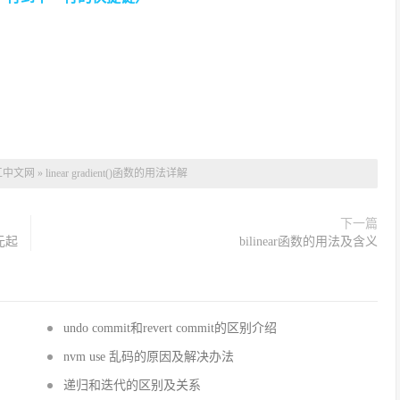
工中文网
»
linear gradient()函数的用法详解
下一篇
元起
bilinear函数的用法及含义
undo commit和revert commit的区别介绍
nvm use 乱码的原因及解决办法
递归和迭代的区别及关系