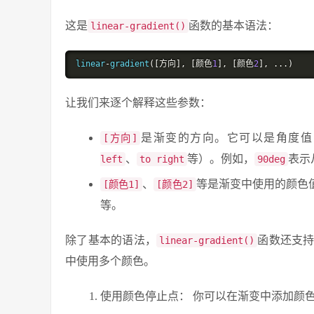
这是
函数的基本语法：
linear-gradient()
linear
-
gradient
([方向],
[颜色
1
],
[颜色
2
],
...)
让我们来逐个解释这些参数：
是渐变的方向。它可以是角度值
[方向]
、
等）。例如，
表示
left
to right
90deg
、
等是渐变中使用的颜色值
[颜色1]
[颜色2]
等。
除了基本的语法，
函数还支
linear-gradient()
中使用多个颜色。
使用颜色停止点： 你可以在渐变中添加颜