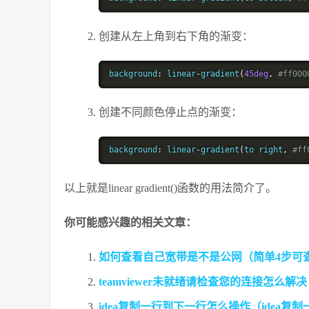
创建从左上角到右下角的渐变：
background
:
 linear
-
gradient
(
45deg
,
#ff000
创建不同颜色停止点的渐变：
background
:
 linear
-
gradient
(
to right
,
#ff
以上就是linear gradient()函数的用法简介了。
你可能感兴趣的相关文章：
如何查看自己宽带是不是公网（简单4步可
teamviewer未就绪请检查您的连接怎么
idea复制一行到下一行怎么操作（idea