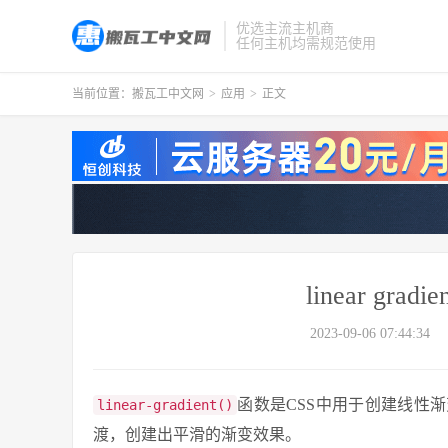
优选主流主机商
任何主机均需规范使用
当前位置：
搬瓦工中文网
>
应用
>
正文
linear gr
2023-09-06 07:44:34
函数是CSS中用于创建线性
linear-gradient()
渡，创建出平滑的渐变效果。