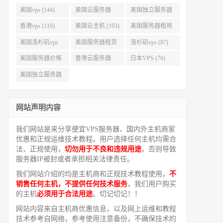
美国vps (144)
美国云服务器
美国独立服务器
(143)
(118)
香港vps (116)
美国云主机 (103)
美国服务器租用
(99)
美国洛杉矶vps
美国服务器租赁
洛杉矶vps (87)
(94)
(91)
美国服务器价格
香港云服务器
日本VPS (76)
(82)
(77)
美国独立服务器
租用 (68)
网站声明内容
我们网站是来分享便宜VPS服务器、国内外主机商家
优惠和正规运维技术教程。用户选择任何主机均需合
法、正规使用，
切勿用于不良和违规用途
，否则导致
服务器IP被封或者承担相关法律责任。
我们网站介绍的均是主机商和正规技术教程使用，
不
销售任何主机，不提供任何技术服务
，我们用户购买
的主机
必须用于合法用途
。切记切记！！
网站内容来自主机商优惠信息，以及网上运维和教程
技术参考自网络，参考使用注意备份，不确保技术的