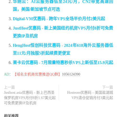
华纳云：AI云服务器低至24元/月，CN2带宽高速回
国，美国/新加坡节点可选
Digital-VM优惠码 - 跨年VPS全场半价月付2美元起
JustHost优惠码 - 新上美国纽约机房VPS月付8折可免费
更换IP及机房
HengHost恒创科技优惠码 - 2024年618海外云服务器低
至11元/月独服5折起续费更便宜
莱卡云优惠码 - 7月限量特惠秒杀VPS上新低至15.9元起
AD：
【域名主机商优惠推送QQ群】
1056124390
上一篇
下一篇
Justhost.asia优惠码 - 新上巴西圣
Hosteons优惠码 - 美国盐湖城
保罗机房VPS月付8折1.67美元起
VPS清仓促销月付3美元起
可免费更换IP及机房
相关推荐