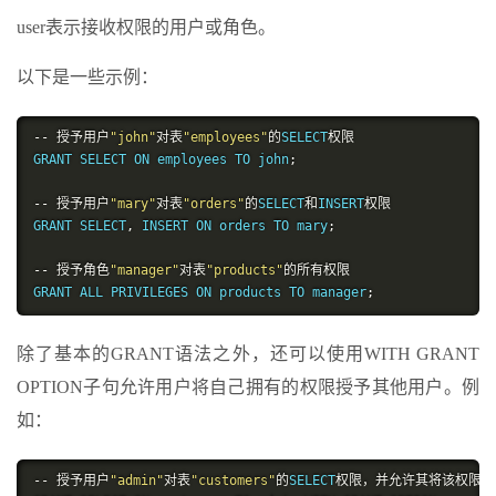
user表示接收权限的用户或角色。
以下是一些示例：
--
授予用户
"john"
对表
"employees"
的
SELECT
权限
GRANT SELECT ON employees TO john
;
--
授予用户
"mary"
对表
"orders"
的
SELECT
和
INSERT
权限
GRANT SELECT
,
 INSERT ON orders TO mary
;
--
授予角色
"manager"
对表
"products"
的所有权限
GRANT ALL PRIVILEGES ON products TO manager
;
除了基本的GRANT语法之外，还可以使用WITH GRANT
OPTION子句允许用户将自己拥有的权限授予其他用户。例
如：
--
授予用户
"admin"
对表
"customers"
的
SELECT
权限，并允许其将该权限传