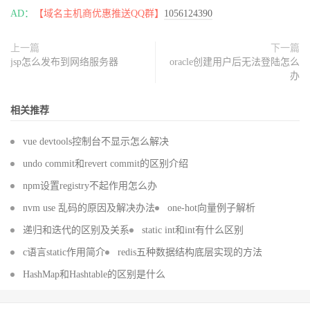
AD：
【域名主机商优惠推送QQ群】
1056124390
上一篇
下一篇
jsp怎么发布到网络服务器
oracle创建用户后无法登陆怎么
办
相关推荐
vue devtools控制台不显示怎么解决
undo commit和revert commit的区别介绍
npm设置registry不起作用怎么办
nvm use 乱码的原因及解决办法
one-hot向量例子解析
递归和迭代的区别及关系
static int和int有什么区别
c语言static作用简介
redis五种数据结构底层实现的方法
HashMap和Hashtable的区别是什么