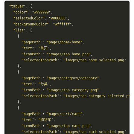
"tabBar"
:
{
"color"
:
"#999999"
,
"selectedColor"
:
"#000000"
,
"backgroundColor"
:
"#ffffff"
,
"list"
:
[
{
"pagePath"
:
"pages/home/home"
,
"text"
:
"首页"
,
"iconPath"
:
"images/tab_home.png"
,
"selectedIconPath"
:
"images/tab_home_selected.png"
},
{
"pagePath"
:
"pages/category/category"
,
"text"
:
"分类"
,
"iconPath"
:
"images/tab_category.png"
,
"selectedIconPath"
:
"images/tab_category_selected.png
},
{
"pagePath"
:
"pages/cart/cart"
,
"text"
:
"购物车"
,
"iconPath"
:
"images/tab_cart.png"
,
"selectedIconPath"
:
"images/tab_cart_selected.png"