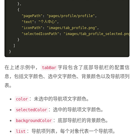
},
{
"pagePath"
:
"pages/profile/profile"
,
"text"
:
"个人中心"
,
"iconPath"
:
"images/tab_profile.png"
,
"selectedIconPath"
:
"images/tab_profile_selected.png"
}
]
}
在上述示例中，
字段包含了底部导航栏的配置信
tabBar
息，包括文字颜色、选中文字颜色、背景颜色以及导航项列
表。
：未选中的导航项文字颜色。
color
：选中的导航项文字颜色。
selectedColor
：底部导航栏的背景颜色。
backgroundColor
：导航项列表，每个对象代表一个导航项。
list