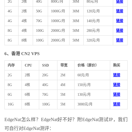
2G
2核
40G
800G/月
30M
80元/月
链接
4G
2核
50G
1000G/月
30M
120元/月
链接
4G
4核
70G
1000G/月
30M
140元/月
链接
8G
4核
100G
2000G/月
50M
280元/月
链接
8G
8核
100G
2000G/月
50M
320元/月
链接
6、香港 CN2 VPS
内存
CPU
SSD
带宽
价格（原价）
购买
2G
2核
20G
2M
60元/月
链接
8G
4核
40G
4M
150元/月
链接
6G
6核
70G
5M
130元/月
链接
16G
8核
100G
5M
3000元/月
链接
EdgeNat怎么样？EdgeNat好不好？附EdgeNat测试IP，我们
可自行对EdgeNat测评：