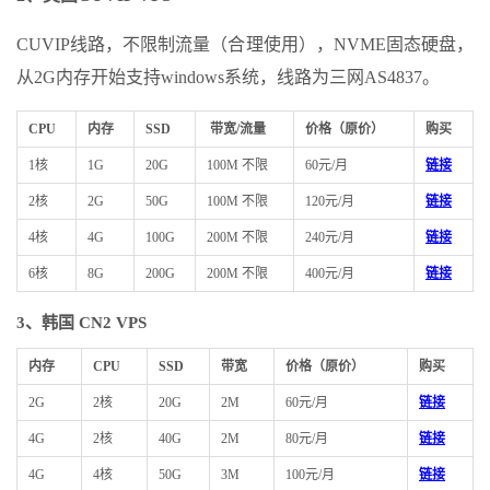
CUVIP线路，不限制流量（合理使用），NVME固态硬盘，
从2G内存开始支持windows系统，线路为三网AS4837。
CPU
内存
SSD
带宽/流量
价格（原价）
购买
1核
1G
20G
100M 不限
60元/月
链接
2核
2G
50G
100M 不限
120元/月
链接
4核
4G
100G
200M 不限
240元/月
链接
6核
8G
200G
200M 不限
400元/月
链接
3、韩国 CN2 VPS
内存
CPU
SSD
带宽
价格（原价）
购买
2G
2核
20G
2M
60元/月
链接
4G
2核
40G
2M
80元/月
链接
4G
4核
50G
3M
100元/月
链接