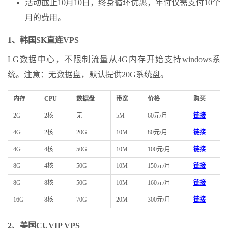
活动截止10月10日，终身循环优惠，年付仅需支付10个
月的费用。
1、韩国SK直连VPS
LG数据中心，不限制流量从4G内存开始支持windows系
统。注意：无数据盘，默认提供20G系统盘。
内存
CPU
数据盘
带宽
价格
购买
2G
2核
无
5M
60元/月
链接
4G
2核
20G
10M
80元/月
链接
4G
4核
50G
10M
100元/月
链接
8G
4核
50G
10M
150元/月
链接
8G
8核
50G
10M
160元/月
链接
16G
8核
70G
20M
300元/月
链接
2、美国CUVIP VPS