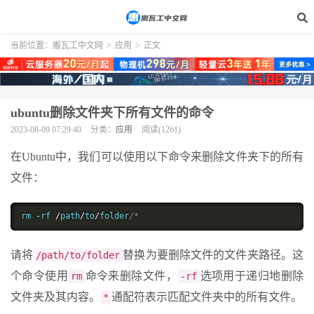
当前位置：
搬瓦工中文网
>
应用
>
正文
ubuntu删除文件夹下所有文件的命令
2023-08-09 07:29:40
分类：
应用
阅读(1261)
在Ubuntu中，我们可以使用以下命令来删除文件夹下的所有
文件：
rm 
-
rf 
/
path
/
to
/
folder
/*
请将
替换为要删除文件的文件夹路径。这
/path/to/folder
个命令使用
命令来删除文件，
选项用于递归地删除
rm
-rf
文件夹及其内容。
通配符表示匹配文件夹中的所有文件。
*