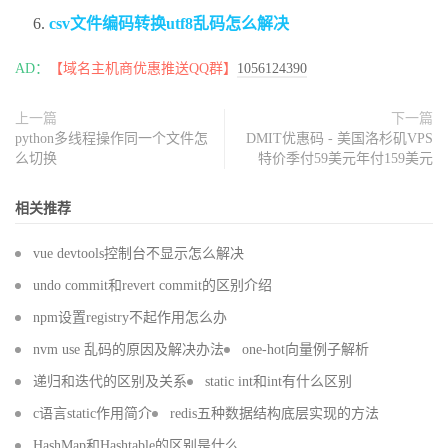
csv文件编码转换utf8乱码怎么解决
AD：
【域名主机商优惠推送QQ群】
1056124390
上一篇
下一篇
python多线程操作同一个文件怎
DMIT优惠码 - 美国洛杉矶VPS
么切换
特价季付59美元年付159美元
相关推荐
vue devtools控制台不显示怎么解决
undo commit和revert commit的区别介绍
npm设置registry不起作用怎么办
nvm use 乱码的原因及解决办法
one-hot向量例子解析
递归和迭代的区别及关系
static int和int有什么区别
c语言static作用简介
redis五种数据结构底层实现的方法
HashMap和Hashtable的区别是什么